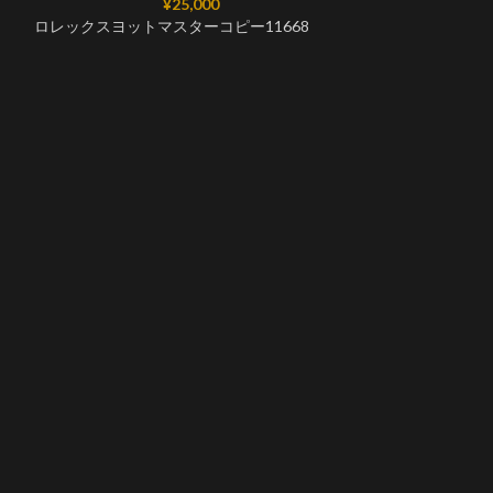
¥
25,000
ロレックスヨットマスターコピー11668
ロレックスヨットマ
0001 Asian2
その他
ロレックスヨット