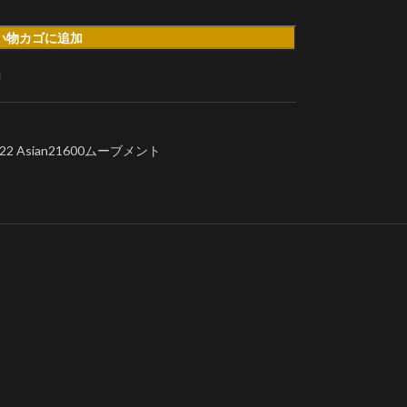
い物カゴに追加
加
Asian21600ムーブメント