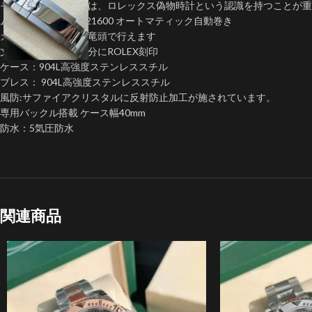
そのため購入する際は、ロレックス偽物時計という認識を持つことが重
ムーブメント:Asian21600 オートマティック自動巻き
カレンダー早送りは竜頭で行えます
文字盤外周ケース部分にROLEX刻印
ケース：904L高強度ステンレススチル
ブレス： 904L高強度ステンレススチル
風防:サファイアクリスタルに反射防止加工が施されています。
専用バックル搭載 ケース幅40mm
防水：5気圧防水
関連商品