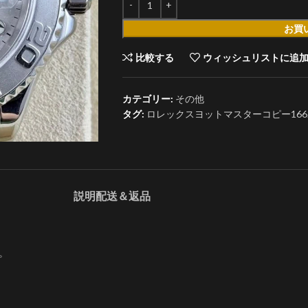
お買
比較する
ウィッシュリストに追
カテゴリー:
その他
タグ:
ロレックスヨットマスターコピー16622 
説明
配送＆返品
。