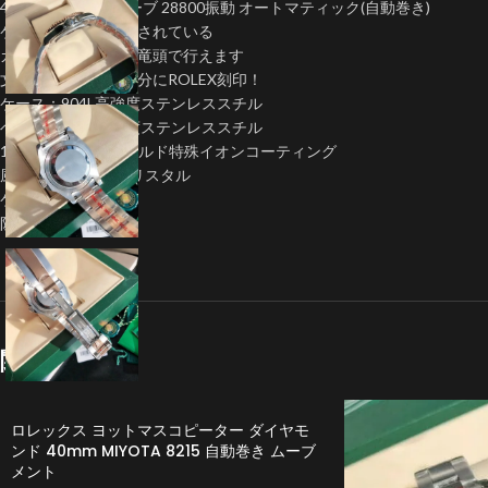
48時間パワー リザーブ 28800振動 オートマティック(自動巻き)
ケース内側に刻印がされている
カレンダー早送りは竜頭で行えます
文字盤外周ケース部分にROLEX刻印！
ケース：904L高強度ステンレススチル
ベルトは904L高強度ステンレススチル
18K IPG ピンクゴールド特殊イオンコーティング
風防: サファイアクリスタル
ケース直径：40mm
防水：5気圧防水
関連商品
ロレックス ヨットマスコピーター ダイヤモ
ンド 40mm MIYOTA 8215 自動巻き ムーブ
メント