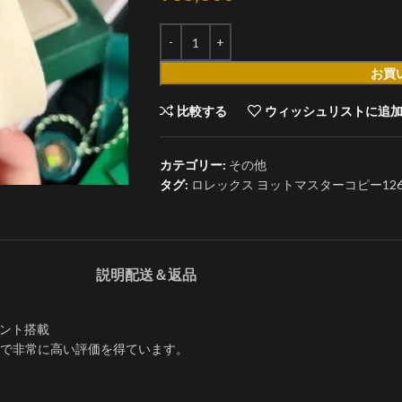
お買
比較する
ウィッシュリストに追
カテゴリー:
その他
タグ:
ロレックス ヨットマスターコピー12662
説明
配送＆返品
ブメント搭載
で非常に高い評価を得ています。