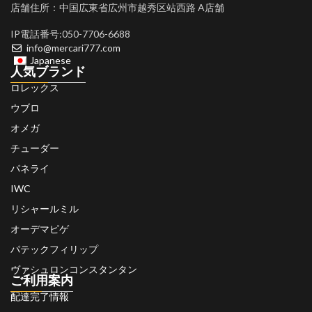
店舗住所：中国広東省広州市越秀区站西路 A店舗
IP電話番号:050-7706-6688
info@mercari777.com
Japanese
人気ブランド
ロレックス
ウブロ
オメガ
チューダー
パネライ
IWC
リシャールミル
オーデマピゲ
パテックフィリップ
ヴァシュロンコンスタンタン
ご利用案内
配達完了情報