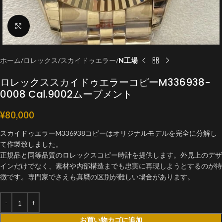
クリックで拡大
ホーム
ロレックス
スカイドゥエラー
N工場
ロレックススカイドゥエラーコピーM336938-
0008 Cal.9002ムーブメント
¥
80,000
スカイドゥエラーM336938コピーはオリジナルモデルを完全に分解し
て作製致しました。
正規品と同等品質のロレックスコピー時計を提供します。外見上のデザ
インだけでなく、素材や内部構造までも忠実に再現しようとするのが特
徴です。専門家でさえも真贋の区別が難しい場合があります。
お買い物カゴに追加