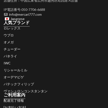
店舗住所：中国広東省広州市越秀区站西路 A店舗
IP電話番号:050-7706-6688
info@mercari777.com
Japanese
人気ブランド
ロレックス
ウブロ
オメガ
チューダー
パネライ
IWC
リシャールミル
オーデマピゲ
パテックフィリップ
ヴァシュロンコンスタンタン
ご利用案内
配達完了情報
[お支払い方法]