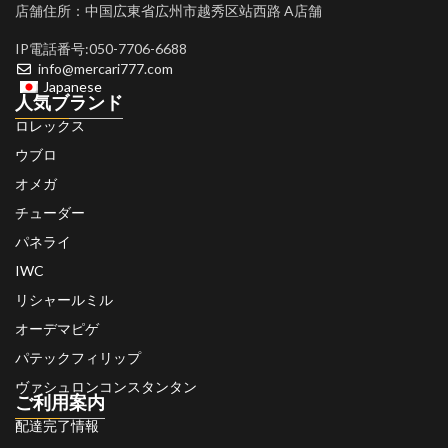
店舗住所：中国広東省広州市越秀区站西路 A店舗
IP電話番号:050-7706-6688
info@mercari777.com
Japanese
人気ブランド
ロレックス
ウブロ
オメガ
チューダー
パネライ
IWC
リシャールミル
オーデマピゲ
パテックフィリップ
ヴァシュロンコンスタンタン
ご利用案内
配達完了情報