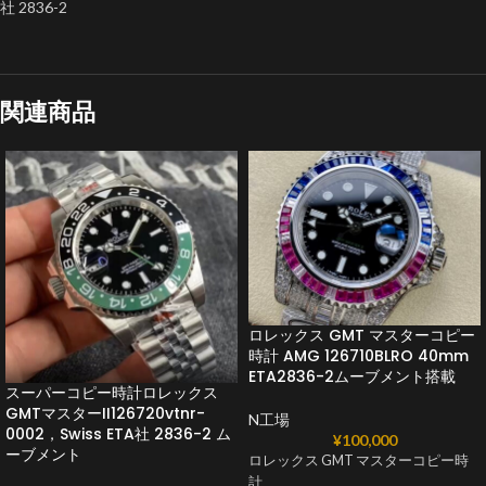
社 2836-2
関連商品
ロレックス GMT マスターコピー
時計 AMG 126710BLRO 40mm
ETA2836-2ムーブメント搭載
スーパーコピー時計ロレックス
GMTマスターII126720vtnr-
N工場
0002，Swiss ETA社 2836-2 ム
¥
100,000
ーブメント
ロレックス GMT マスターコピー時
計