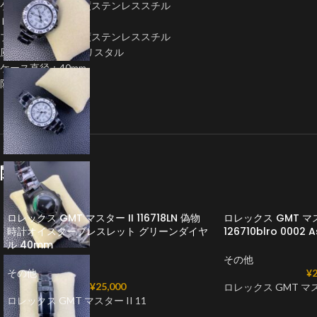
ケース：904L高強度ステンレススチル
ＰＶＤコーティング
ブレス：904L高強度ステンレススチル
風防: サファイアクリスタル
ケース直径：40mm
防水：5気圧防水
関連商品
ロレックス GMT マスター II 116718LN 偽物
ロレックス GMT 
時計オイスターブレスレット グリーンダイヤ
126710blro 000
ル 40mm
その他
その他
¥
2
¥
25,000
ロレックス GMT 
ロレックス GMT マスター II 11