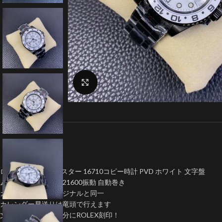
クリックで拡大
ロレックス GMT マスター 16710コピー時計 PVD ​​ホワイト 文字盤
ムーブメント:Asian 21600振動 自動巻き
カレンダ拡大率オリジナルと同一
カレンダー早送りは竜頭で行えます
文字盤外周ケース部分にROLEX刻印！