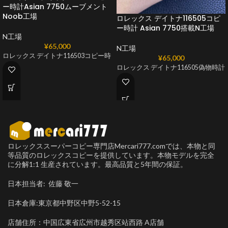
ー時計Asian 7750ムーブメント
Noob工​​場
ロレックス デイトナ116505コピ
ー時計 Asian 7750搭載N工​​場
N工場
¥
65,000
N工場
ロレックス デイトナ116503コピー時
¥
65,000
ロレックス デイトナ116505偽物時計
ロレックススーパーコピー専門店Mercari777.comでは、本物と同
等品質のロレックスコピーを提供しています。本物モデルを完全
に分解1:1 生産されています。最高品質と5年間の保証。
日本担当者: 佐藤 敬一
日本倉庫:東京都中野区中野5-52-15
店舗住所：中国広東省広州市越秀区站西路 A店舗