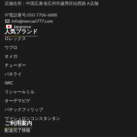
店舗住所：中国広東省広州市越秀区站西路 A店舗
IP電話番号:050-7706-6688
info@mercari777.com
Japanese
人気ブランド
ロレックス
ウブロ
オメガ
チューダー
パネライ
IWC
リシャールミル
オーデマピゲ
パテックフィリップ
ヴァシュロンコンスタンタン
ご利用案内
配達完了情報