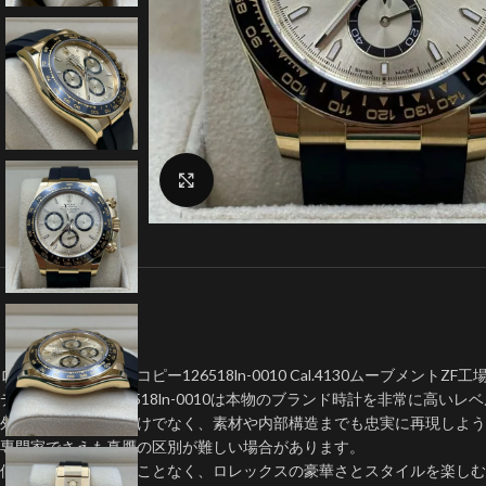
クリックで拡大
ロレックスデイトナコピー126518ln-0010 Cal.4130ムーブメントZF工
デイトナコピー126518ln-0010は本物のブランド時計を非常に高い
外見上のデザインだけでなく、素材や内部構造までも忠実に再現しよう
専門家でさえも真贋の区別が難しい場合があります。
個人が大金を費やすことなく、ロレックスの豪華さとスタイルを楽しむ