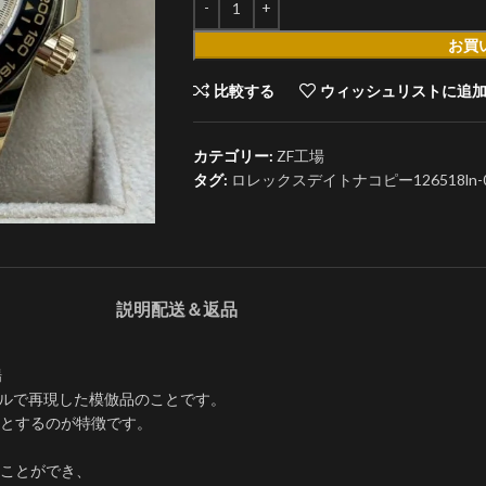
お買
比較する
ウィッシュリストに追
カテゴリー:
ZF工場
タグ:
ロレックスデイトナコピー126518ln-0
説明
配送＆返品
場
レベルで再現した模倣品のことです。
とするのが特徴です。
ことができ、