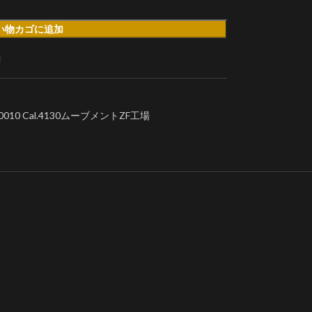
い物カゴに追加
加
010 Cal.4130ムーブメントZF工場