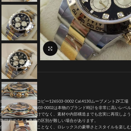
クリックで拡大
ロレックスデイトナコピー126503-0002 Cal.4130ムーブメントZF工場
デイトナコピー126503-0002は本物のブランド時計を非常に高いレ
外見上のデザインだけでなく、素材や内部構造までも忠実に再現しよう
専門家でさえも真贋の区別が難しい場合があります。
個人が大金を費やすことなく、ロレックスの豪華さとスタイルを楽しむ