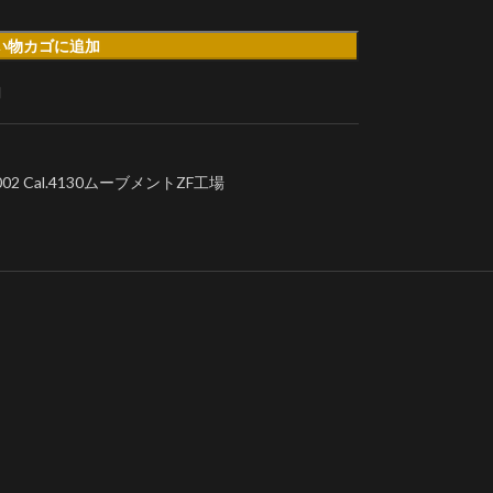
い物カゴに追加
加
2 Cal.4130ムーブメントZF工場