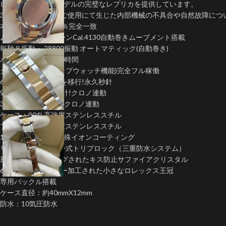
ロレックスの人気モデルの完璧なレプリカを提供しています。
3年間の保証正常なご使用にて生じた内部機械の不具合や自然故障につ
本物の機能とも100％完全一致
ムーブメント:クローンCal.4130自動巻きムーブメント搭載
毎秒８振動・ 28800振動 オートマティック(自動巻き)
パワーリザーブ約60時間
クロノグラフ(ストップウォッチ機能)完全フル稼働
6時位置にスモセコを移行!永久秒針
9時位置12時間積算計!クロノ連動
3時位置30分積算計!クロノ連動
ケース：904L高強度ステンレススチル
ブレス：904L高強度ステンレススチル
18K IPG ゴールド特殊イオンコーティング
リューズ:スクリュー式トリプロック（三重防水システム）
風防:ARコーティングされたキス防止サファイアクリスタル
6時の位置にレーザー加工された小さなロレックス王冠
専用バックル搭載
ケース直径：約40mmX12mm
防水：10気圧防水