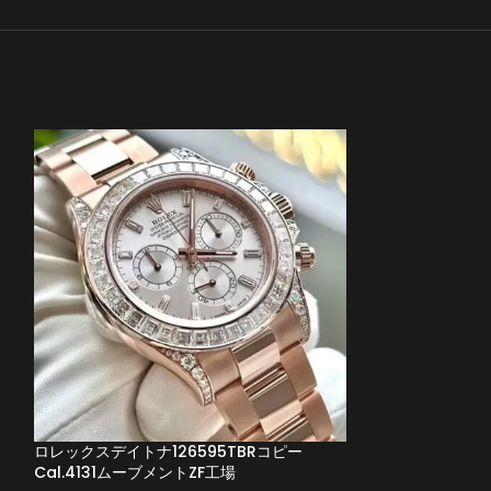
ロレックスデイトナ126595TBRコピー
ロレックスデイトナコ
Cal.4131ムーブメントZF工場
Cal.4130ムー