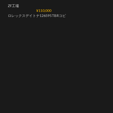
ZF工場
ZF工場
¥
110,000
ロレックスデイトナ126595TBRコピ
ロレックスデイトナ