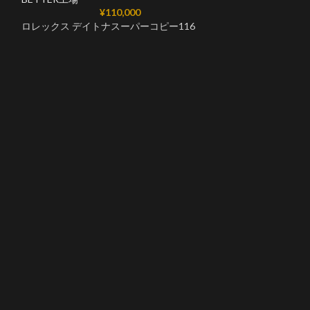
¥
110,000
BETTER工場
ロレックス デイトナスーパーコピー116
ロレックス デイ