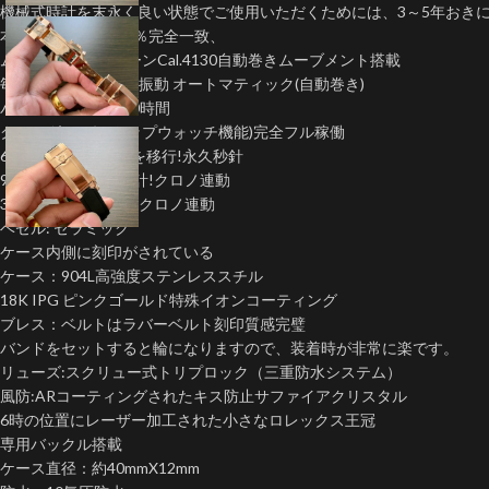
機械式時計を末永く良い状態でご使用いただくためには、3～5年おき
本物の機能とも100％完全一致、
ムーブメント:クローンCal.4130自動巻きムーブメント搭載
毎秒８振動・ 28800振動 オートマティック(自動巻き)
パワーリザーブ約70時間
クロノグラフ(ストップウォッチ機能)完全フル稼働
6時位置にスモセコを移行!永久秒針
9時位置12時間積算計!クロノ連動
3時位置30分積算計!クロノ連動
ベゼル: セラミック
ケース内側に刻印がされている
ケース：904L高強度ステンレススチル
18K IPG ピンクゴールド特殊イオンコーティング
ブレス：ベルトはラバーベルト刻印質感完璧
バンドをセットすると輪になりますので、装着時が非常に楽です。
リューズ:スクリュー式トリプロック（三重防水システム）
風防:ARコーティングされたキス防止サファイアクリスタル
6時の位置にレーザー加工された小さなロレックス王冠
専用バックル搭載
ケース直径：約40mmX12mm