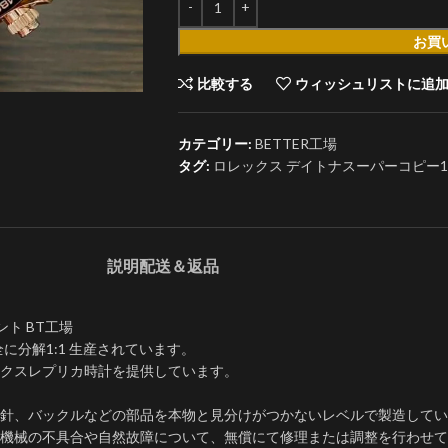
お買
比較する
ウィッシュリストに追
カテゴリー:
BETTER工場
タグ:
ロレックス デイトナスーパーコピー116515
説明
配送＆返品
メント BT工場
全に分解1:1 生産されています。
ックスレプリカ時計を提供しています。
針、バックルなどの部品を本物と見分けがつかないレベルで製造してい
内部機械の不具合や自然故障について、無償にて修理または調整を行わせ