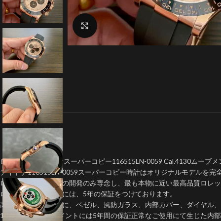
クリックで拡大
ロレックス デイトナスーパーコピー116515LN-0059 Cal.4130ムーブ
デイトナ116515LN-0059スーパーコピー時計はオリジナルモデルを完
ロレックスレプリカの開発のみ専念し、最も本物に近い最高品質ロレ
ロレックス偽物時計には、5年の保証をつけております。
高いコストを厭わずに、ベゼル、風防ガラス、内部カバー、ダイヤル、
1:1クローンムーブメントには5年間の保証正常なご使用にて生じた