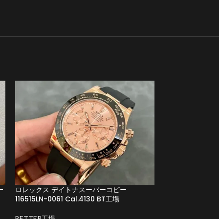
-
ロレックス デイトナスーパーコピー
ロレックス デイ
116515LN-0061 Cal.4130 BT工場
116518LN-007
工場
BETTER工場