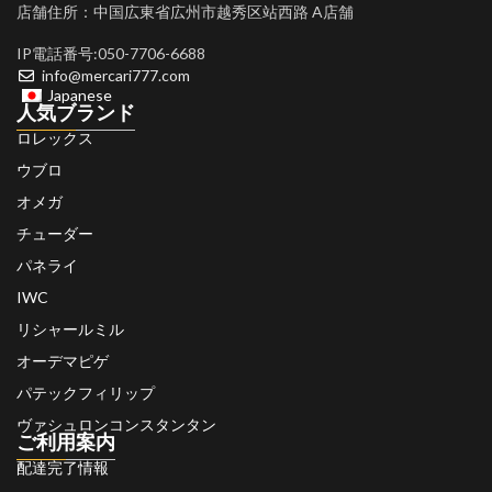
店舗住所：中国広東省広州市越秀区站西路 A店舗
IP電話番号:050-7706-6688
info@mercari777.com
Japanese
人気ブランド
ロレックス
ウブロ
オメガ
チューダー
パネライ
IWC
リシャールミル
オーデマピゲ
パテックフィリップ
ヴァシュロンコンスタンタン
ご利用案内
配達完了情報