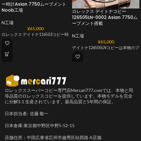
ー時計Asian 7750ムーブメント
Noob工​​場
ロレックス デイトナコピー
126505LN-0002 Asian 7750ム
N工場
ーブメント搭載
¥
65,000
ロレックス デイトナ116503コピー時
N工場
¥
65,000
デイトナ126505LNコピーは本物のブ
ロレックススーパーコピー専門店Mercari777.comでは、本物と同
等品質のロレックスコピーを提供しています。本物モデルを完全
に分解1:1 生産されています。最高品質と5年間の保証。
日本担当者: 佐藤 敬一
日本倉庫:東京都中野区中野5-52-15
店舗住所：中国広東省広州市越秀区站西路 A店舗