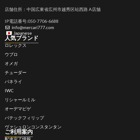
店舗住所：中国広東省広州市越秀区站西路 A店舗
IP電話番号:050-7706-6688
info@mercari777.com
Japanese
人気ブランド
ロレックス
ウブロ
オメガ
チューダー
パネライ
IWC
リシャールミル
オーデマピゲ
パテックフィリップ
ヴァシュロンコンスタンタン
ご利用案内
配達完了情報