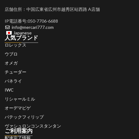
店舗住所：中国広東省広州市越秀区站西路 A店舗
IP電話番号:050-7706-6688
info@mercari777.com
Japanese
人気ブランド
ロレックス
ウブロ
オメガ
チューダー
パネライ
IWC
リシャールミル
オーデマピゲ
パテックフィリップ
ヴァシュロンコンスタンタン
ご利用案内
配達完了情報