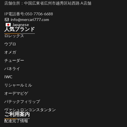
店舗住所：中国広東省広州市越秀区站西路 A店舗
IP電話番号:050-7706-6688
info@mercari777.com
Japanese
人気ブランド
ロレックス
ウブロ
オメガ
チューダー
パネライ
IWC
リシャールミル
オーデマピゲ
パテックフィリップ
ヴァシュロンコンスタンタン
ご利用案内
配達完了情報