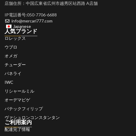
店舗住所：中国広東省広州市越秀区站西路 A店舗
IP電話番号:050-7706-6688
info@mercari777.com
Japanese
人気ブランド
ロレックス
ウブロ
オメガ
チューダー
パネライ
IWC
リシャールミル
オーデマピゲ
パテックフィリップ
ヴァシュロンコンスタンタン
ご利用案内
配達完了情報