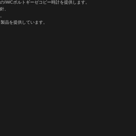
のIWCポルトギーゼコピー時計を提供します。
針、
。​
カ製品を提供しています。