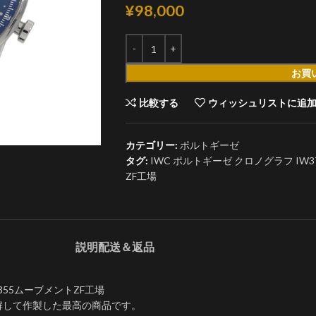
¥
98,000
お買
比較する
ウィッシュリストに追
カテゴリー:
ポルトギーゼ
タグ:
IWC ポルトギーゼ クロノグラフ IW37
ZF工場
説明
配送＆返品
9355ムーブメントZF工場
解して作製した最高の商品です。