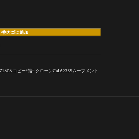
い物カゴに追加
加
1606 コピー時計 クローンCal.69355ムーブメント