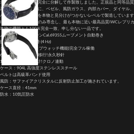
オリジナルモデルを完全に分解して作製致しました。正規品と同等品質
高いコストを厭わずに、ベゼル、風防ガラス、内部カバー、ダイヤル、
バックルなどの部品を本物と見分けがつかないレベルで製造しています
IWCレプリカの開発のみ専念し、最も本物に近い最高品質IWCレプリ
本物の機能とも100％完全一致、申し分ない一品です。
ムーブメント:クローンCal.69355ムーブメント自動巻き
振動数 28’800 回／時 (4 Hz)
クロノグラフ(ストップウォッチ機能)完全フル稼働
6時位置: スモセコを移行!永久秒針
12時位置: 30分積算計!クロノ連動
ケース：904L 高強度ステンレススチール
ベルトは高級革バンド使用
風防：サファイアクリスタルに反射防止加工が施されています。
ケース直径：41mm
防水：10気圧防水