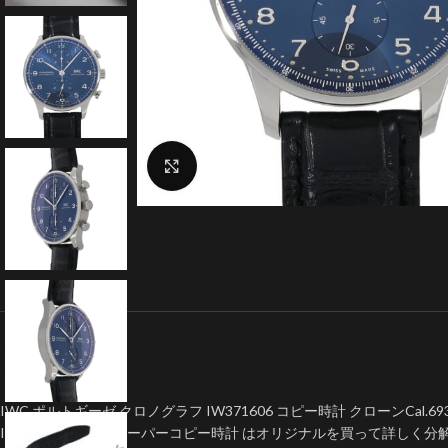
クリックで拡大
IWC ポルトギーゼ クロノグラフ IW371606 コピー時計 クローンCal.6
IWCポルトギーゼスーパーコピー時計 はオリジナルを買って詳しく分