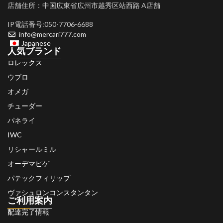
店舗住所：中国広東省広州市越秀区站西路 A店舗
IP電話番号:050-7706-6688
info@mercari777.com
Japanese
人気ブランド
ロレックス
ウブロ
オメガ
チューダー
パネライ
IWC
リシャールミル
オーデマピゲ
パテックフィリップ
ヴァシュロンコンスタンタン
ご利用案内
配達完了情報