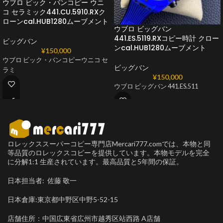
ウブロ ビック・バンコピー ウニ
コ セラミック441.CU.5910.RXク
ローンcal.HUB1280ムーブメント
ウブロ ビッグバン
441.ES.5119.RXコピー時計 クロー
ビッグバン
ンcal.HUB1280ムーブメント
¥
150,000
ウブロ ビック・バンコピーウニコ セ
ビッグバン
ラミ
¥
150,000
ウブロ ビッグバン 441.ES.511
ロレックススーパーコピー専門店Mercari777.comでは、本物と同
等品質のロレックスコピーを提供しています。本物モデルを完全
に分解1:1 生産されています。最高品質と5年間の保証。
日本担当者: 佐藤 敬一
日本倉庫:東京都中野区中野5-52-15
店舗住所：中国広東省広州市越秀区站西路 A店舗