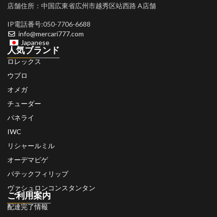
店舗住所：中国広東省広州市越秀区站西路 A店舗
IP電話番号:050-7706-6688
info@mercari777.com
Japanese
人気ブランド
ロレックス
ウブロ
オメガ
チューダー
パネライ
IWC
リシャールミル
オーデマピゲ
パテックフィリップ
ヴァシュロンコンスタンタン
ご利用案内
配達完了情報