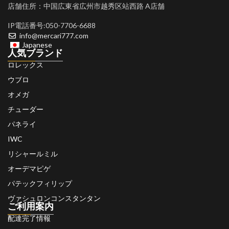
店舗住所：中国広東省広州市越秀区站西路 A店舗
IP電話番号:050-7706-6688
info@mercari777.com
Japanese
人気ブランド
ロレックス
ウブロ
オメガ
チューダー
パネライ
IWC
リシャールミル
オーデマピゲ
パテックフィリップ
ヴァシュロンコンスタンタン
ご利用案内
配達完了情報