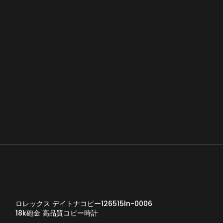
4
ロレックス デイトナコピー126515ln-0006
18k砲金 高品質コピー時計