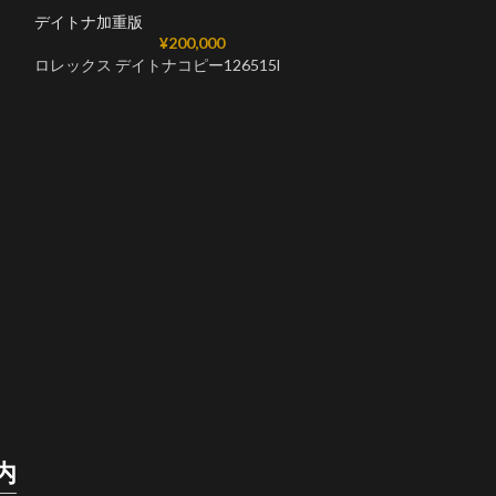
デイトナ加重版
¥
200,000
ロレックス デイトナコピー126515l
ロレックス デイ
116595rbow 
デイトナ加重版
ロレックス デイ
内