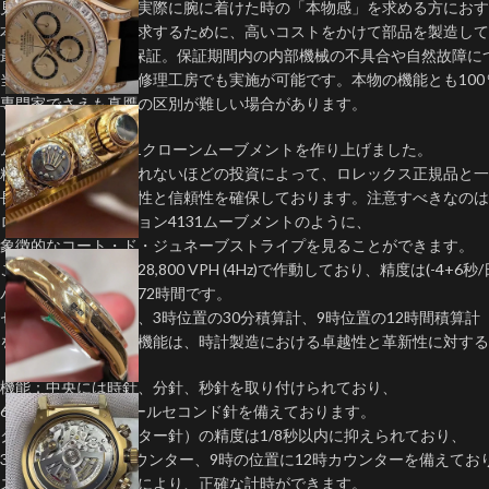
見た目だけでなく、実際に腕に着けた時の「本物感」を求める方におす
本物に近い品質を追求するために、高いコストをかけて部品を製造して
最高品質と5年間の保証。保証期間内の内部機械の不具合や自然故障に
当店提携の日本国内修理工房でも実施が可能です。本物の機能とも100
専門家でさえも真贋の区別が難しい場合があります。
ムーブメント：4131クローンムーブメントを作り上げました。
精巧な技術と数え切れないほどの投資によって、ロレックス正規品と一
長期にわたって堅牢性と信頼性を確保しております。注意すべきなのは
ロレックスのバージョン4131ムーブメントのように、
象徴的なコート・ド・ジュネーブストライプを見ることができます。
このムーブメントは28,800 VPH (4Hz)で作動しており、精度は(-4+6
パワーリザーブは約72時間です。
センターセコンド針、3時位置の30分積算計、9時位置の12時間積算計
を含むクロノグラフ機能は、時計製造における卓越性と革新性に対する
機能：中央には時針、分針、秒針を取り付けられており、
6時の位置にはスモールセコンド針を備えております。
クロノグラフ（センター針）の精度は1/8秒以内に抑えられており、
3時の位置に30分カウンター、9時の位置に12時カウンターを備えてお
ストップセコンド針により、正確な計時ができます。