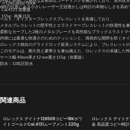
内側と外側には無色な反射防止コーティングを施されており、透明度を
6時の位置にある小さいレーザー王冠透かしは時計の本物らしさを高め
ベルト：オイスターフレックスブレスレットを装備しており、
メタルブレスレットの堅牢性とエラストマーブレスレットの快適性を兼
柔軟なカーブした2枚のメタルブレードを高性能なブラックエラストマ
内側には最適な快適さのためのクッションと、偶発的な開閉を防ぐオイ
ロレックス独自のグライドロック延長システムにより、ブレスレットの
このモデルは、耐久性と豪華さを兼ね備えた、ロレックスの卓越した
ケース幅 40mm厚さ12 mm重さ155g（加重版）
防水：10気圧防水
関連商品
ロレックス デイトナ126509コピー18Kホワ
ロレックス デイトナ12
イトゴールドCal.4131ムーブメント220g
金 高品質コピー時計2