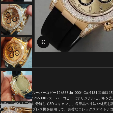
クリックで拡大
ロレックスデイトナスーパーコピー126538tbr-0004 Cal.4131 加重版15
ロレックスデイトナ126538tbrスーパーコピーはオリジナルモデルを完
本物のモデルを完全に分解して3Dスキャンし、各部品の寸法や材質を
CNC加工機械や精密プレス機を使用して、完璧なロレックスデイトナ