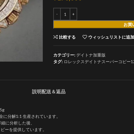
お買
比較する
ウィッシュリストに追
カテゴリー:
デイトナ加重版
タグ:
ロレックスデイトナスーパーコピー126538t
説明
配送＆返品
5g
全に分解1:1 生産されています。
詳細に分析した後、
コピーを提供しています。