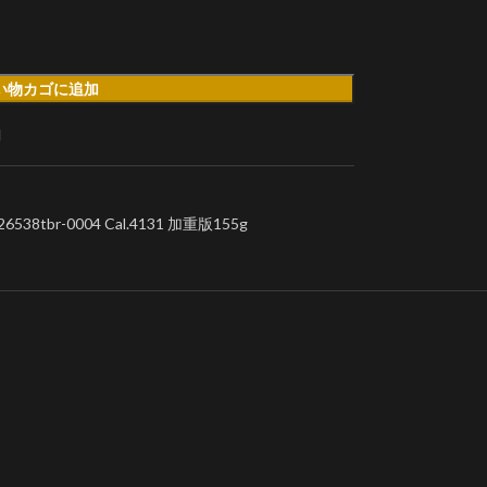
い物カゴに追加
加
br-0004 Cal.4131 加重版155g