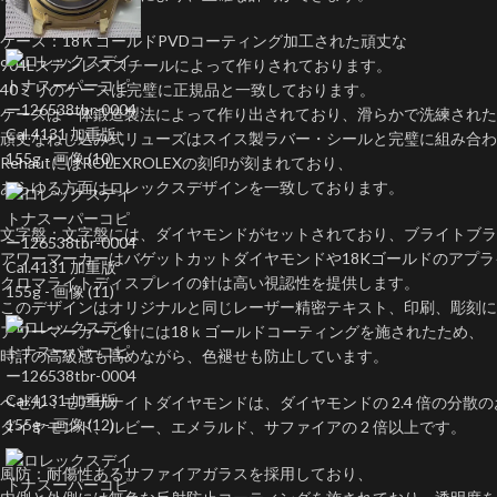
ケース：18ＫゴールドPVDコーティング加工された頑丈な
904Lステンレススチールによって作りされております。
40ミリのケースは完璧に正規品と一致しております。
ケースは一体鍛造製法によって作り出されており、滑らかで洗練された
頑丈なねじ込み式リューズはスイス製ラバー・シールと完璧に組み合わ
RehautにはROLEXROLEXの刻印が刻まれており、
あらゆる方面はロレックスデザインを一致しております。
文字盤：文字盤には、ダイヤモンドがセットされており、ブライトブ
アワーマーカーはバゲットカットダイヤモンドや18Kゴールドのアプ
クロマライトディスプレイの針は高い視認性を提供します。
このデザインはオリジナルと同じレーザー精密テキスト、印刷、彫刻
アワーマーカーと針には18ｋゴールドコーティングを施されたため、
時計の高級感も高めながら、色褪せも防止しています。
ベゼル：モアサナイトダイヤモンドは、ダイヤモンドの 2.4 倍の分
ダイヤモンド、ルビー、エメラルド、サファイアの 2 倍以上です。
風防：耐傷性あるサファイアガラスを採用しており、