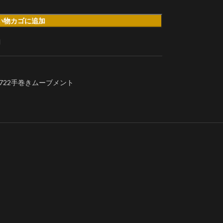
い物カゴに追加
加
l.722手巻きムーブメント