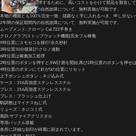
本物に近い品質を追求するために、高いコストをかけて部品を製造して
3年間の保証期間内の自然故障について、無料実施が可能です。
本物の機能とも100％完全一致、躊躇なく手に入れるべき、申し分ない
2年間の保証期間内の自然故障について、無料実施が可能です。
ムーブメント: クローン Cal.722手巻き
クロノグラフ(ストップウォッチ機能)完全フル稼働
9時位置にスモセコを移行!永久秒針
3時位置30分積算計!クロノ連動
6時位置は稼働加工処理
2時位置のボタンを押すと,SW計測を開始,再び2時位置のボタンを押せ
4時位置のボタンにて針が0の位置にリセット
上下ポッシュボタン：ネジ込み式
ケース：316高強度ステンレススチル
ブレス：316高強度ステンレススチル
ブレス：ブラッシュ仕上げ
駒調整はマイナスねじ式
リューズ：ネジコミ式
風防:サファイアクリスタル
専用バックル搭載
各所に詳細な刻印が綺麗に刻まれています。
ケース直径：約37