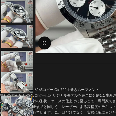
クリックで拡大
2026年新型デイトナ 6263コピー Cal.722手巻きムーブメント
弊社のデイトナ 6263コピーはオリジナルモデルを完全に分解1:1 生産
文字盤のフォント、針の形状、ケースの仕上げに至るまで、専門家でさ
文字盤はロレックス正規品と同じく、レーザーによる高精度のテキスト
高い可読性が保証されています。見た目だけでなく、実際に腕に着けた