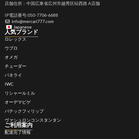
店舗住所：中国広東省広州市越秀区站西路 A店舗
IP電話番号:050-7706-6688
info@mercari777.com
Japanese
人気ブランド
ロレックス
ウブロ
オメガ
チューダー
パネライ
IWC
リシャールミル
オーデマピゲ
パテックフィリップ
ヴァシュロンコンスタンタン
ご利用案内
配達完了情報