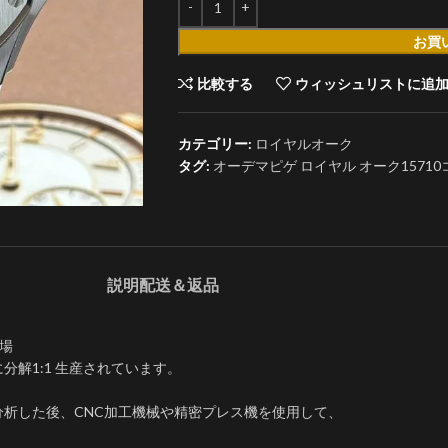
お買
比較する
ウィッシュリストに追
カテゴリー:
ロイヤルオーク
タグ:
オーデマピゲ ロイヤル オーク15710コ
説明
配送＆返品
​場
分解1:1 生産されています。
分析した後、CNC加工機械や精密プレス機を使用して、