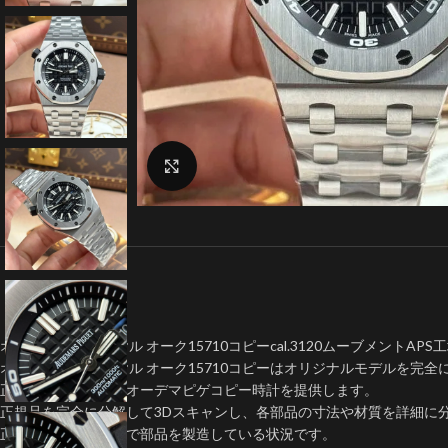
クリックで拡大
オーデマピゲ ロイヤル オーク15710コピーcal.3120ムーブメントAPS工​
オーデマピゲ ロイヤル オーク15710コピーはオリジナルモデルを完全に
正規品と同等品質のオーデマピゲコピー時計を提供します。
正規品を完全に分解して3Dスキャンし、各部品の寸法や材質を詳細に
正規品と同等の精度で部品を製造している状況です。