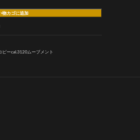
い物カゴに追加
加
ピーcal.3120ムーブメント