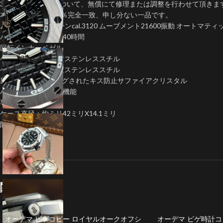
3年間の自然故障について、無償にて修理または調整を行わせて頂きま
本物の機能とも100％完全一致、申し分ない一品です。
ムーブメント:クローンcal.3120 ムーブメント21600振動 オートマティ
パワーリザーブ：約40時間
回転インナーベゼル
ケース：904L高強度ステンレススチル
ベルト：904L高強度ステンレススチル
風防: ARコーティングされたキス防止サファイアクリスタル
ハック｢全開放停止｣機能
専用バックル搭載
ケース直径：約ミリ42ミリX14.1ミリ
防水：10気圧防水
関連商品
オーデマ ピゲコピー ロイヤルオークオフシ
オーデマ ピゲ時計コ