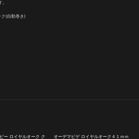
す。
ック(自動巻き)
ピー ロイヤルオーク ク
オーデマピゲ ロイヤルオーク４１ｍｍ