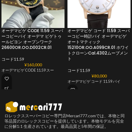
オーデマピゲ CODE 11.59 スーパ
オーデマピゲ コード 11.59 スーパ
ーコピーバイ オーデマ ピゲトゥ
ーコピー時計バイ オーデマピゲ
ールビヨン オープンワーク
オートマティック
26600OR.OO.D002CR.01
15210OR.OO.A099CR.01 ホワイ
トクローンCal.4302ムーブメン
ト
コード11.59
¥
160,000
コード11.59
オーデマピゲ CODE 11.59 スー
¥
80,000
オーデマピゲ コード 11.59 バイ
ロレックススーパーコピー専門店Mercari777.comでは、本物と同
等品質のロレックスコピーを提供しています。本物モデルを完全
に分解1:1 生産されています。最高品質と5年間の保証。