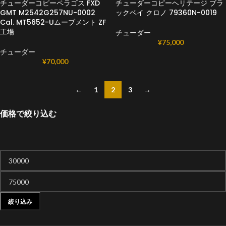
チューダーコピーペラゴス FXD
チューダーコピーヘリテージ ブラ
GMT M2542G257NU-0002
ックベイ クロノ 79360N-0019
Cal. MT5652-Uムーブメント ZF
工場
チューダー
¥
75,000
チューダー
¥
70,000
←
1
2
3
→
価格で絞り込む
絞り込み