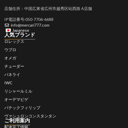
店舗住所：中国広東省広州市越秀区站西路 A店舗
IP電話番号:050-7706-6688
info@mercari777.com
Japanese
人気ブランド
ロレックス
ウブロ
オメガ
チューダー
パネライ
IWC
リシャールミル
オーデマピゲ
パテックフィリップ
ヴァシュロンコンスタンタン
ご利用案内
配達完了情報