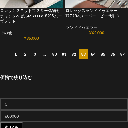
ロレックスヨットマスター偽物セ
ロレックスランドドゥエラー
ラミックベゼルMIYOTA 8215ムー
127234スーパーコピー代引き
ブメント
ランドドゥエラー
その他
¥
65,000
¥
35,000
←
1
2
3
...
80
81
82
83
84
85
86
87
→
価格で絞り込む
絞り込み