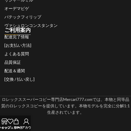
オーデマピゲ
パテックフィリップ
ヴァシュロンコンスタンタン
ご利用案内
配達完了情報
[お支払い方法]
よくある質問
品質保証
配送＆通関
[交換 / 払い戻し]
ロレックススーパーコピー専門店Mercari777.comでは、本物と同等品
質のロレックスコピーを提供しています。本物モデルを完全に分解1:1
生産されています。
ウィッシュリスト
ショップ
カート
マイアカウント