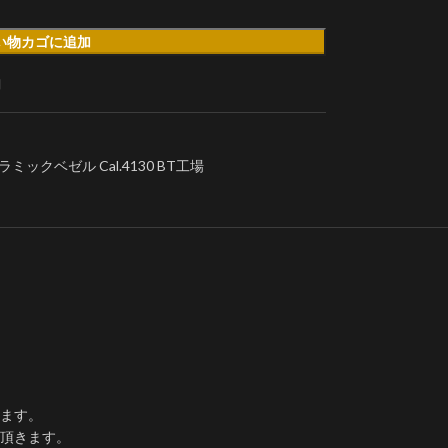
い物カゴに追加
加
ミックベゼル Cal.4130 BT工場
ます。
て頂きます。