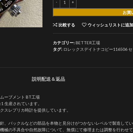
お買
比較する
ウィッシュリストに追
カテゴリー:
BETTER工場
タグ:
ロレックスデイトナコピー116506 セラ
説明
配送＆返品
0ムーブメント BT工場
:1 生産されています。
ックスレプリカ時計を提供しています。
針、バックルなどの部品を本物と見分けがつかないレベルで製造してい
内部機械の不具合や自然故障について、無償にて修理または調整を行わせ