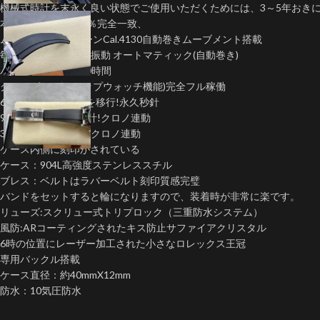
機械式時計を末永く良い状態でご使用いただくためには、3～5年おき
本物の機能とも100％完全一致、
ムーブメント:クローンCal.4130自動巻きムーブメント搭載
毎秒８振動・ 28800振動 オートマティック(自動巻き)
パワーリザーブ約70時間
クロノグラフ(ストップウォッチ機能)完全フル稼働
6時位置にスモセコを移行!永久秒針
9時位置12時間積算計!クロノ連動
3時位置30分積算計!クロノ連動
ケース内側に刻印がされている
ケース：904L高強度ステンレススチル
ブレス：ベルトはラバーベルト刻印質感完璧
バンドをセットすると輪になりますので、装着時が非常に楽です。
リューズ:スクリュー式トリプロック（三重防水システム）
風防:ARコーティングされたキス防止サファイアクリスタル
6時の位置にレーザー加工された小さなロレックス王冠
専用バックル搭載
ケース直径：約40mmX12mm
防水：10気圧防水