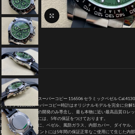
クリックで拡大
ロレックスデイトナスーパーコピー 116506 セラミックベゼル Cal.413
デイトナ116506スーパーコピー時計はオリジナルモデルを完全に分解1
ロレックスレプリカの開発のみ専念し、最も本物に近い最高品質ロレ
ロレックス偽物時計には、5年の保証をつけております。
高いコストを厭わずに、ベゼル、風防ガラス、内部カバー、ダイヤル、
1:1クローンムーブメントには5年間の保証正常なご使用にて生じた