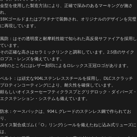
金型を使用した製造方法により、正確で深みのあるマーキングが施さ
れ、
18Kゴールドまたはプラチナで装飾され、オリジナルのデザインを完璧
に再現しています。
風防：はその透明度と耐摩耗性能で知られた高反発サファイアを採用し
ています。
その正確な高さはセラミックリンクと調和しています。2.5倍のサイク
ロプス・レンズを備えています。
6時のところにはレザー刻印によるロレックス王冠ロゴがあります。
ベルト：は頑丈な904Lステンレススチールを採用し、DLCスクラッチ
プロティンコーティングにより、耐久性を確保しています。
頼もしいオイスターセーフティクラスプとグリデロック・ダイバーズ・
エクステンション・システムも備えています。
防水：ケースバックは、904 L グレードのステンレス鋼で作られてお
り、
スイス製合成ゴム (「O」リング) シールを備えたねじ込み式リューズに
は、