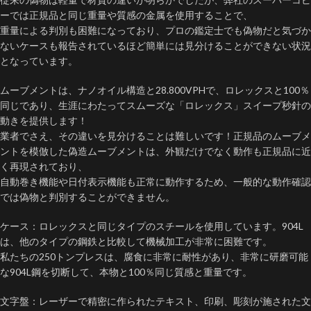
ーでは正規品と同じ重量や質感の金属を使用することで、
重量による判別も困難になっており、プロの鑑定士でも偽物だと気づか
ないケースも報告されているほど簡単には見分けることができない状況
となっています。
ムーブメントは、ナノオイル構造と28.800VPHで、ロレックスと100％
同じであり、生涯にわたってスムーズな「ロレックス」スイープ秒針の
動きを提供します！
業者でさえ、その違いを見分けることは難しいです！正規品のムーブメ
ントを模倣した偽造ムーブメントは、外観だけでなく動作も正規品に近
く再現されており、
自動巻き機能や日付表示機能も正常に動作するため、一般的な動作確認
では偽物と判別することができません。
ケース：ロレックスと同じタイプのスチールを使用しています。904L
は、他のタイプの鋼鉄と比較して機械加工が非常に困難です。
私たちの250トンプレスは、腐食に非常に耐性があり、非常に研磨可能
な904L鋼を切断して、本物と100％同じ質感と重量です。
文字盤：レーザーで精密に作られたテキスト、印刷、彫刻が施された文