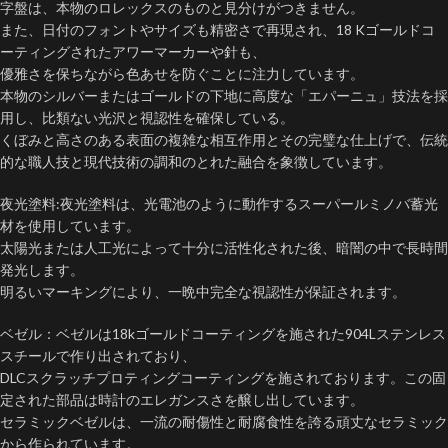
字盤は、本物のロレックスのものと見分けがつきません。
また、日付のフォントやサイズも精密さで再現され、18 Kゴールドコ
ーティングされたアワーマーカーや針も、
優雅さを保ちながら色あせを防ぐことに注力しています。
本物のシルバーまたはゴールドの下地に高度な「エパーニュ」技法を採
用し、比類ない光沢と視認性を確保している。
くぼみと高さのある表面の複雑な相互作用とその完璧な仕上げで、伝統
的な職人技と現代技術の調和のとれた融合を象徴しています。
夜光塗料:夜光塗料は、光電池のように動作するスーパールミノバ蓄光
材を使用しています。
太陽光または人工光によって十分に活性化された後、暗闇の中で長時間
発光します。
明るいマーキングにより、一晩中完全な視認性が保証されます。
ベゼル：ベゼルは18kゴールドコーティングを施された904Lステンレス
スチールで作り出されており、
DLCスクラッチプロティングコーティングを施されております。この固
定された部品は時計のエレガンスさを醸し出しています。
セラミックベゼルは、一流の耐傷性と耐腐食性を誇る頑丈なセラミック
から作られています。