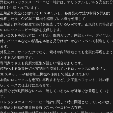
弊社のロレックススーパーコピー時計は、オリジナルモデルを完全に分
解1:1 生産されています。
正規品を完全に分解して3Dスキャンし、各部品の寸法や材質を詳細に
分析した後、CNC加工機械や精密プレス機を使用して、
正規品と同等の精度で部品を製造している状況です。正規品と同等品質
のロレックスコピー時計を提供します。
高いコストを厭わずに、ベゼル、風防ガラス、内部カバー、ダイヤル、
針、バックルなどの部品を本物と見分けがつかないレベルで製造してい
ます。​
外見上のデザインだけでなく、素材や内部構造までも忠実に再現しよう
とするのが特徴です。
専門家でさえも真贋の区別が難しい場合があります。
精巧化する偽造技術の実態現在流通しているロレックスの偽造品は、
3Dスキャナーや精密加工機械を使用して製造されており、
本物のロレックスを忠実に再現するなど、文字盤のフォント、針の形
状、ケースの仕上げに至るまで、
肉眼では判別困難なレベルに達しているものが近年では登場していま
す。
ロレックスのスーパーコピー時計に関して特に問題となっているのは、
正規品と同様の重量感を持つスーパーコピーの存在。
従来の偽物は軽量で材質の違いが明らかでしたが、弊社のスーパーコピ