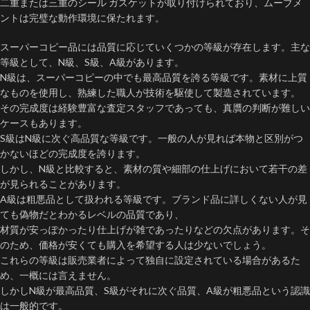
二重または三重のシール ガスケットが取り付けられており、ムーブメ
ントは完璧な動作環境に保たれます。
スーパーコピー品には品質に応じていくつかの等級が存在します。主な
等級として、N級、S級、A級があります。
N級は、スーパーコピーの中でも最高品質を誇る等級です。素材に上質
なものを使用し、熟練した職人が技術を駆使して製造されています。
その完成度は経験豊富な査定スタッフであっても、真贋の判断が難しい
ケースもあります。
S級はN級に次ぐ高品質な等級です。一般の人が見れば本物と区別がつ
かないほどの完成度を誇ります。
しかし、N級と比較すると、素材の質や細部の仕上げにおいて若干の差
が見られることがあります。
A級は粗悪品として扱われる等級です。ブランド品に詳しくない人が見
ても偽物だとわかるレベルの品質であり、
材質が安っぽかったり仕上げが雑であったりなどの欠点があります。そ
のため、価格が安くても購入を希望する人は少ないでしょう。
これらの等級は販売業者によって独自に設定されている場合があるた
め、一概には言えません。
しかしN級が最高品質、S級がそれに次ぐ品質、A級が粗悪品という認識
は一般的です。