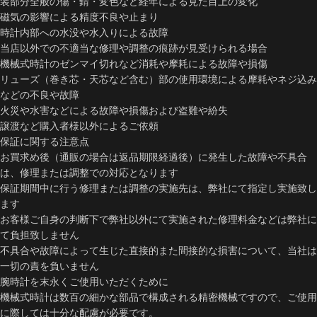
装部分全般の傷・錆・変色など経年による見た目上の変化
磁気の影響による精度不良や止まり
時計内部への水没や水入りによる故障
当店以外での不適当な修理や調整の痕跡が見受けられる場合
機械式時計のゼンマイ切れなど消耗や摩耗による故障や損傷
リューズ（巻き芯・天芯など含む）部の使用環境による摩耗やネジ込み
などの不良や故障
火災や水害などによる故障や損傷および盗難や紛失
譲渡など購入者様以外によるご依頼
保証に関する注意点
お買求め後（通販の場合は返品期限経過後）に発生した故障や不具合
は、修理または調整での対応となります
保証期間中に行う修理または調整の実施先は、弊社にて指定し実施致し
ます
お客様ご自身の判断下で弊社以外にて実施された修理料金などは弊社に
て負担致しません
不具合や故障によって生じた直接的また間接的な損害について、当社は
一切の責を負いません
腕時計を末永くご使用いただくために
機械式時計は数百の細かな部品で構成される精密機械ですので、ご使用
に際しては十分な配慮が必要です。