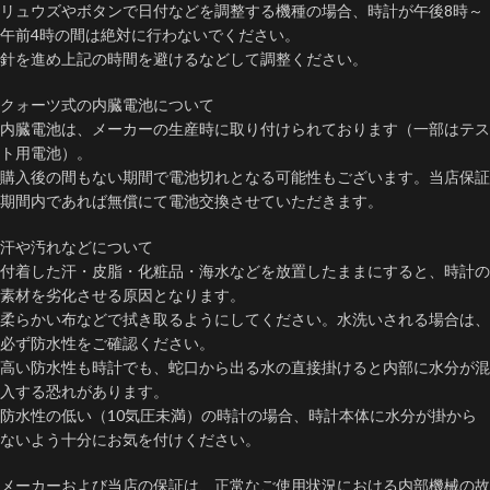
リュウズやボタンで日付などを調整する機種の場合、時計が午後8時～
午前4時の間は絶対に行わないでください。
針を進め上記の時間を避けるなどして調整ください。
クォーツ式の内臓電池について
内臓電池は、メーカーの生産時に取り付けられております（一部はテス
ト用電池）。
購入後の間もない期間で電池切れとなる可能性もございます。当店保証
期間内であれば無償にて電池交換させていただきます。
汗や汚れなどについて
付着した汗・皮脂・化粧品・海水などを放置したままにすると、時計の
素材を劣化させる原因となります。
柔らかい布などで拭き取るようにしてください。水洗いされる場合は、
必ず防水性をご確認ください。
高い防水性も時計でも、蛇口から出る水の直接掛けると内部に水分が混
入する恐れがあります。
防水性の低い（10気圧未満）の時計の場合、時計本体に水分が掛から
ないよう十分にお気を付けください。
メーカーおよび当店の保証は、正常なご使用状況における内部機械の故