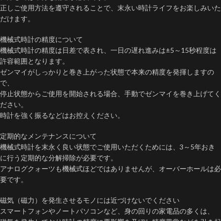
正しご使用方法を遵守されることで、末永い時計ライフをお楽しみいた
だけます。
機械式時計の精度について
機械式時計の精度は日差で表され、一日の遅れ進みは±5～15秒程度は
許容範囲となります。
ゼンマイがしっかりと巻き上がった状態で本来の精度を発揮しますの
で、
停止状態からご使用を開始される場合、手動でゼンマイを巻き上げてく
ださい。
時計を強く振るなどはお控えください。
定期的なメンテナンスについて
機械式時計を末永く良い状態でご使用いただくためには、3～5年おき
に行う定期的な分解掃除が必要です。
アナログクォーツも機械式ほどではありませんが、オーバーホールは必
要です。
磁気（磁力）を発生させるモノには近づけないでください
スマートフォンやノートパソコンなど、身の回りの家電品の多くは、