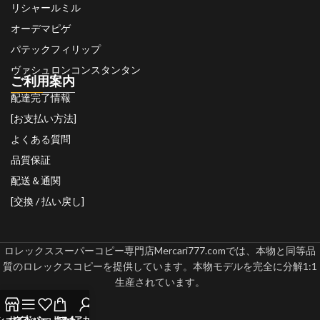
リシャールミル
オーデマピゲ
パテックフィリップ
ヴァシュロンコンスタンタン
ご利用案内
配達完了情報
[お支払い方法]
よくある質問
品質保証
配送＆通関
[交換 / 払い戻し]
ロレックススーパーコピー専門店Mercari777.comでは、本物と同等品
質のロレックスコピーを提供しています。本物モデルを完全に分解1:1
生産されています。
ショップ
サイドバー
ウィッシュリスト
カート
マイアカウント