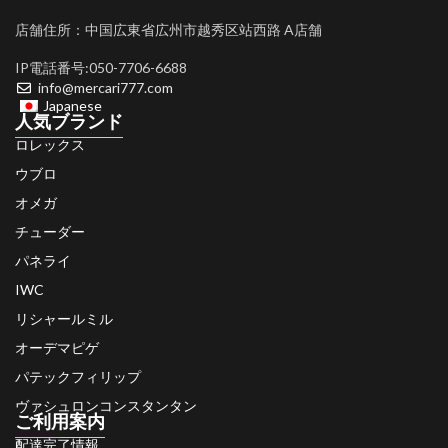
店舗住所：中国広東省広州市越秀区站西路 A店舗
IP電話番号:050-7706-6688
info@mercari777.com
Japanese
人気ブランド
ロレックス
ウブロ
オメガ
チューダー
パネライ
IWC
リシャールミル
オーデマピゲ
パテックフィリップ
ヴァシュロンコンスタンタン
ご利用案内
配達完了情報