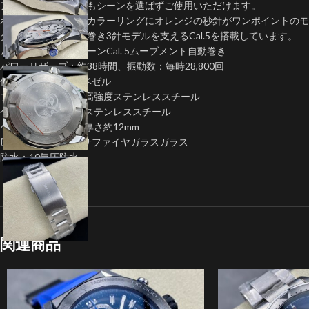
アルにもビジネスにもシーンを選ばずご使用いただけます。
ホワイトの爽やかなカラーリングにオレンジの秒針がワンポイントのモ
タグホイヤーの自動巻き3針モデルを支えるCal.5を搭載しています。
ムーブメント：クローンCal. 5ムーブメント自動巻き
パワーリザーブ：約38時間、振動数：毎時28,800回
仕様:日付表示 回転ベゼル
ブレスレット: 904L高強度ステンレススチール
ケース: 904L高強度ステンレススチール
ケースサイズ41mm厚さ約12mm
風防: 反射防止加工サファイヤガラスガラス
防水：10気圧防水
関連商品