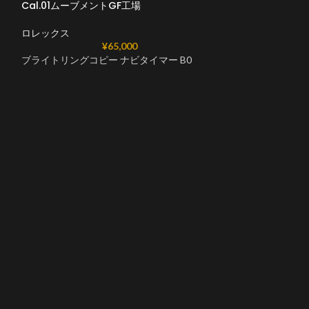
Cal.01ムーブメントGF工場
ロレックス
¥
65,000
ブライトリングコピー ナビタイマー B0
ブライトリングコ
GMT 40 A32398
2ムーブメント
ロレックス
ブライトリングコ