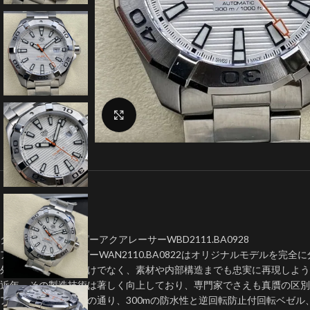
クリックで拡大
タグ・ホイヤー コピーアクアレーサーWBD2111.BA0928
アクアレーサー コピーWAN2110.BA0822はオリジナルモデルを完全に
外見上のデザインだけでなく、素材や内部構造までも忠実に再現しよう
近年、その製造技術は著しく向上しており、専門家でさえも真贋の区別
アクアレーサーの名の通り、300mの防水性と逆回転防止付回転ベゼル