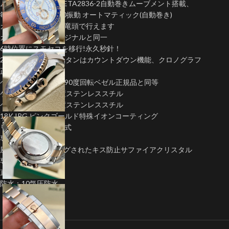
ムーブメント:SwissETA2836-2自動巻きムーブメント搭載、
毎秒８振動 ・ 28800振動 オートマティック(自動巻き)
カレンダー早送りは竜頭で行えます
カレンダ拡大率オリジナルと同一
6時位置にスモセコを移行!永久秒針！
2時位置，4時位置ボタンはカウントダウン機能、クロノグラフ
正規品と同等機能
ベゼル：セラミック90度回転ベゼル正規品と同等
ケース：904L高強度ステンレススチル
ベルトは904L高強度ステンレススチル
18K IPG ピンクゴールド特殊イオンコーティング
リューズ：ネジコミ式
専用バックル搭載
風防: ARコーティングされたキス防止サファイアクリスタル
専用バックル搭載
直径44mm
防水：10気圧防水