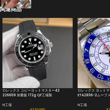
関連商品
ロレックス コピーヨットマスター42
ロレックス ヨットマスタ
226659 加重版 172g QF工場製
ETA2836-2ムーブ
N工場
N工場
¥
130,000
¥
7