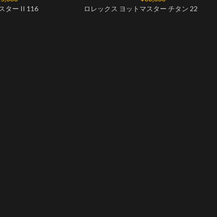
ー II 116
ロレックス ヨットマスター チタン 22