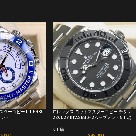
ーコピー II 116680
ロレックス ヨットマスターコピー チタン
メント
226627 ETA2836-2ムーブメントN工場
N工場
5,000
¥
88,000