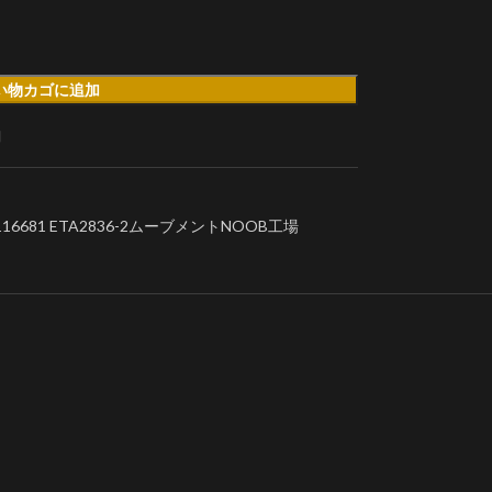
い物カゴに追加
加
6681 ETA2836-2ムーブメントNOOB工場