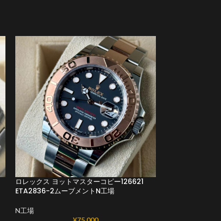
ロレックスヨットマ
0002 42mm C
N工場
ロレックス ヨットマスターコピー126621
ETA2836-2ムーブメントN工場
ロレックスコピーヨ
N工場
¥
75,000