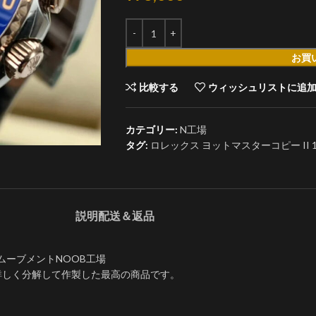
お買
比較する
ウィッシュリストに追
カテゴリー:
N工場
タグ:
ロレックス ヨットマスターコピー II 11
説明
配送＆返品
6-2ムーブメントNOOB工場
詳しく分解して作製した最高の商品です。