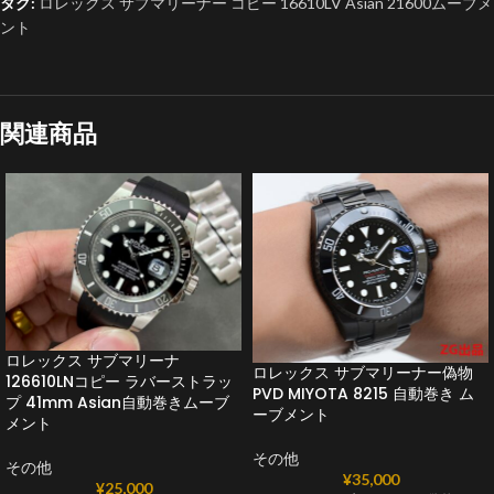
タグ:
ロレックス サブマリーナー コピー 16610LV Asian 21600ムーブメ
ント
関連商品
ロレックス サブマリーナ
ロレックス サブマリーナー偽物
126610LNコピー ラバーストラッ
PVD MIYOTA 8215 自動巻き ム
プ 41mm Asian自動巻きムーブ
ーブメント
メント
その他
その他
¥
35,000
¥
25,000