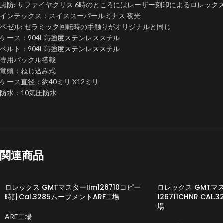
風防: サファイヤクリス 6時のところにはレーザー刻印によるロレック
インテックス：スイススーパールミナス 夜光
ベゼル: セラミック回転時の手触りがオリジナルと同じ
ケース：904L高強度ステンレススチル
ベルト：904L高強度ステンレススチル
専用バックル搭載
竜頭：ねじ込み式
ケース直径：約40ミリ X12ミリ
防水：10気圧防水
関連商品
ロレックス GMTマスターIIm126710コピー
ロレックス GMTマ
時計Cal.3285ムーブメントARF工場
126711CHNR CA
場
ARF工場