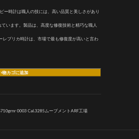
grnrコピー時計は職人の技には、高い品質と美しさがあり
されています。製品は、高度な修復技術と精巧な職人
ターレプリカ時計は、市場で最も修復度が高いと言わ
い物カゴに追加
rnr 0003 Cal.3285ムーブメントARF工場