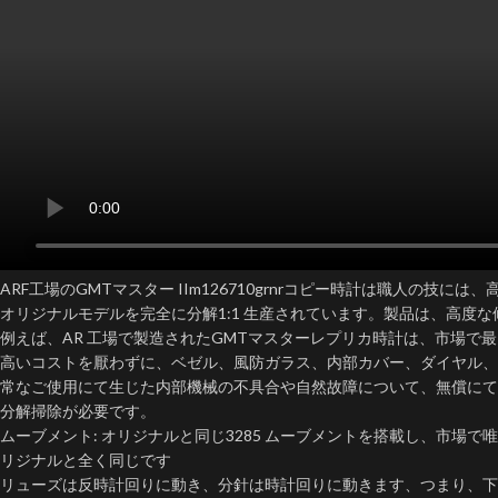
ARF工場のGMTマスター IIm126710grnrコピー時計は職人の技に
オリジナルモデルを完全に分解1:1 生産されています。製品は、高度
例えば、AR 工場で製造されたGMTマスターレプリカ時計は、市場で
高いコストを厭わずに、ベゼル、風防ガラス、内部カバー、ダイヤル、
常なご使用にて生じた内部機械の不具合や自然故障について、無償にて
分解掃除が必要です。
ムーブメント: オリジナルと同じ3285 ムーブメントを搭載し、市場で唯
リジナルと全く同じです
リューズは反時計回りに動き、分針は時計回りに動きます、つまり、下