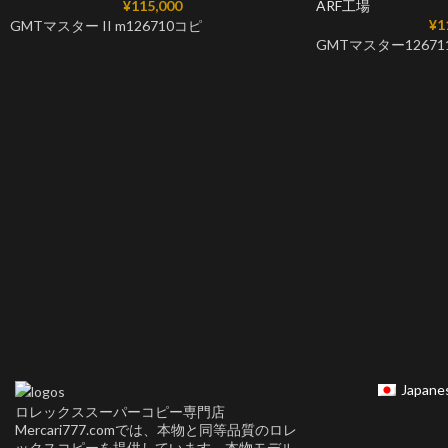
¥
115,000
ARF工場
¥
1
GMTマスター II m126710コピ
GMTマスター12671
Japane
ロレックススーパーコピー専門店
Mercari777.comでは、本物と同等品質のロレ
ックスコピーを提供しています。本物モデル