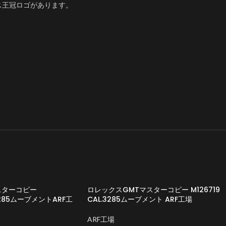
ス王冠ロゴがあります。
スターコピー
ロレックスGMTマスターコピー M126719
L.3285ムーブメントARF工
CAL.3285ムーブメント ARF工場
ARF工場