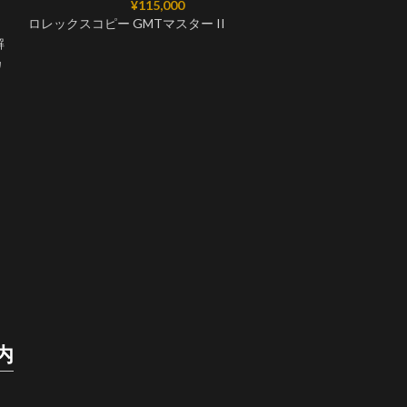
¥
115,000
ー
ロレックスコピー GMTマスター II
解
カ
質
ロレックスコピーG
m126710blnr 0
、
ARF工場
スーパーコピー時
け
内