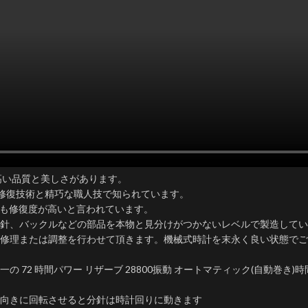
は、高い品質と美しさがあります。
な修復技術と精巧な職人技で知られています。
最も修復度が高いと言われています。
針、バックルなどの部品を本物と見分けがつかないレベルで製造していま
修理または調整を行わせて頂きます。機械式時計を末永く良い状態でご
一の 72 時間パワー リザーブ 28800振動 オートマティック(自動巻
向きに回転させると分針は時計回りに動きます