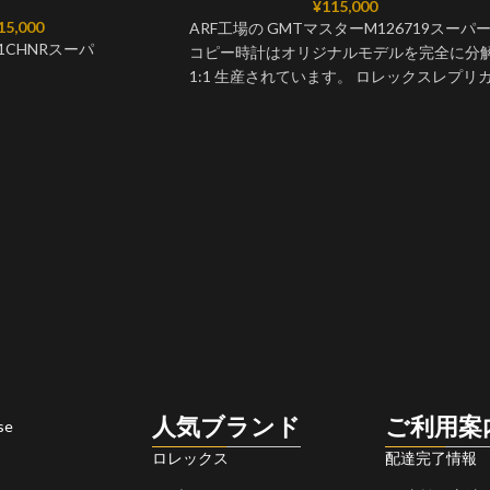
¥
115,000
15,000
ARF工場の GMTマスターM126719スーパ
1CHNRスーパ
コピー時計はオリジナルモデルを完全に分
1:1 生産されています。 ロレックスレプリ
の開発のみ専念し、最も本物に近い最高品
のロレックスレプリカ時計を提供していま
す。市場で最も本物に近いと言われていま
す。ロレックス偽物時計には、2-5年の保証
をつけております。高いコストを厭わずに
ベゼル、風防ガラス、内部カバー、ダイヤ
ル、針、バックルなどの部品を本物と見分
がつかないレベルで製造しています。
人気ブランド
ご利用案
se
ロレックス
配達完了情報