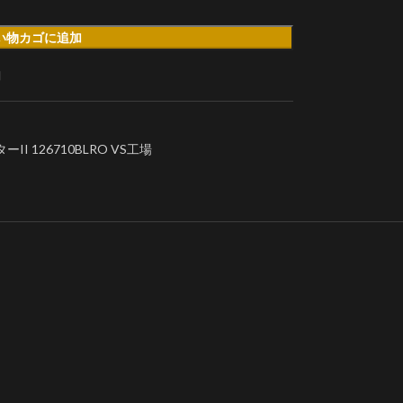
い物カゴに追加
加
 126710BLRO VS工場