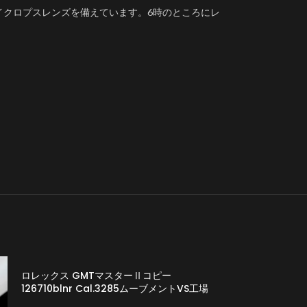
イクロプスレンズを備えています。6時のところにレ
ロレックス GMTマスターⅡコピー
126710blnr Cal.3285ムーブメントVS工場