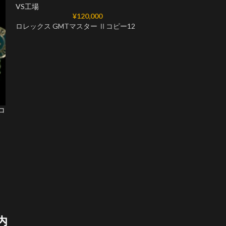
VS工場
¥
120,000
ロレックス GMTマスター Ⅱコピー12
 コ
ロレックススーパー
126710GRNR V
VS工場
ロレックススーパ
内