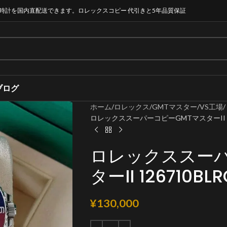
時計を国内直配送できます。ロレックスコピー 代引きと5年品質保証
ブログ
ホーム
ロレックス
GMTマスター
VS工場
ロレックススーパーコピーGMTマスターII 12
ロレックススーパ
ターII 126710BL
¥
130,000