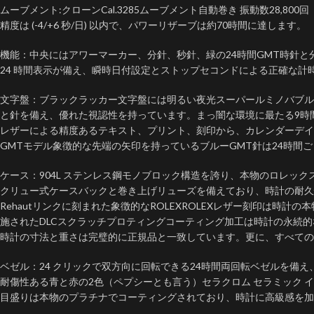
ムーブメント:クローンCal.3285ムーブメント自動巻き 振動数28,800回
精度は (-4/+6 秒/日) 以内で、パワーリザーブは約70時間に達します。
機能：中央にはアワーマーカー、分針、秒針、緑の24時間GMT時針と分
24 時間表示が備え、瞬時日付設定とストップセコンドによる正確な計
文字盤：ブラックラッカー文字盤には明るい夜光スーパールミノバブル
と針を備え、優れた視認性を持っています。まっ闇な環境に最たる9時
レザーによる精度あるテキスト、プリント、刻印から、カレンダーデイ
GMTモデル象徴的な先端の矢印を持っているブルーGMT針は24時間
ケース：904L ステンレス鋼モノブロック構造を誇り、本物のロレック
クリュー式ケースバックと巻き上げリューズを備えており、時計の耐久
Rehautリンクに刻まれた象徴的なROLEXROLEXレザー刻印は時計
施されたDLCスクラッチプロティングコーティング加工は時計の永続
時計の寸法と重さは完璧的に正規品と一致しています。更に、すべての
ベゼル：24 クリックで双方向に回転できる24時間両回転ベゼルを備
耐傷性ある青と赤の2色（ペプシーとも言う）セラクロム セラミック 
目盛りは本物のプラチナでコーティングされており、時計に高級感を加