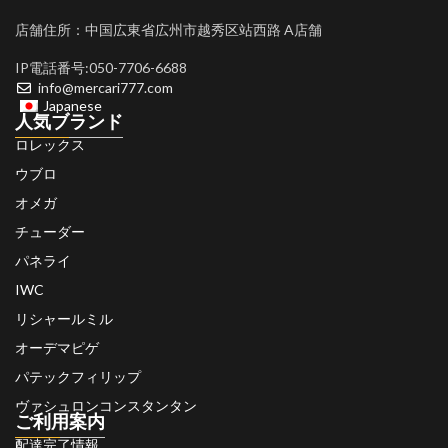
店舗住所：中国広東省広州市越秀区站西路 A店舗
IP電話番号:050-7706-6688
info@mercari777.com
Japanese
人気ブランド
ロレックス
ウブロ
オメガ
チューダー
パネライ
IWC
リシャールミル
オーデマピゲ
パテックフィリップ
ヴァシュロンコンスタンタン
ご利用案内
配達完了情報