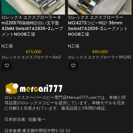
ロレックス エクスプローラー II
ロレックス エクスプローラー
m226570偽物時計白い文字盤
M124273コピー時計 36mm
42MM SwissETA2836-2ムーブ
SwissETA2836-2ムーブメント
メントNOOB工場
NOOB工場
N工場
N工場
¥
75,000
¥
85,000
ロレックス エクスプローラー II m2
ロレックス エクスプローラー M1242
ロレックススーパーコピー専門店Mercari777.comでは、本物と同
等品質のロレックスコピーを提供しています。本物モデルを完全
に分解1:1 生産されています。最高品質と5年間の保証。
日本担当者: 佐藤 敬一
日本倉庫:東京都中野区中野5-52-15