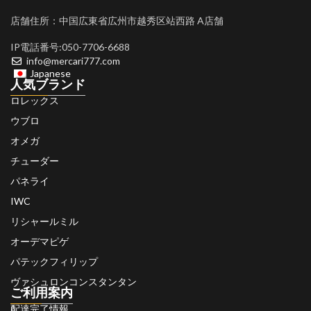
店舗住所：中国広東省広州市越秀区站西路 A店舗
IP電話番号:050-7706-6688
info@mercari777.com
Japanese
人気ブランド
ロレックス
ウブロ
オメガ
チューダー
パネライ
IWC
リシャールミル
オーデマピゲ
パテックフィリップ
ヴァシュロンコンスタンタン
ご利用案内
配達完了情報