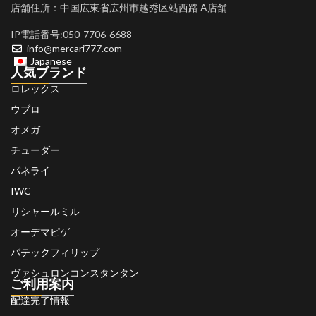
店舗住所：中国広東省広州市越秀区站西路 A店舗
IP電話番号:050-7706-6688
info@mercari777.com
Japanese
人気ブランド
ロレックス
ウブロ
オメガ
チューダー
パネライ
IWC
リシャールミル
オーデマピゲ
パテックフィリップ
ヴァシュロンコンスタンタン
ご利用案内
配達完了情報