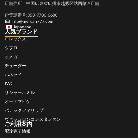
店舗住所：中国広東省広州市越秀区站西路 A店舗
IP電話番号:050-7706-6688
info@mercari777.com
Japanese
人気ブランド
ロレックス
ウブロ
オメガ
チューダー
パネライ
IWC
リシャールミル
オーデマピゲ
パテックフィリップ
ヴァシュロンコンスタンタン
ご利用案内
配達完了情報