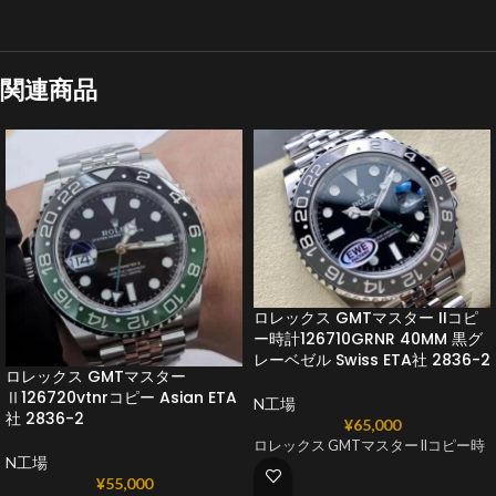
関連商品
ロレックス GMTマスター IIコピ
ー時計126710GRNR 40MM 黒グ
レーベゼル Swiss ETA社 2836-2
ロレックス GMTマスター
Ⅱ126720vtnrコピー Asian ETA
N工場
社 2836-2
¥
65,000
ロレックス GMTマスター IIコピー時
N工場
¥
55,000