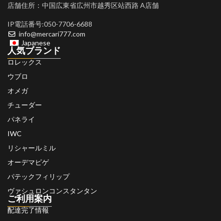
店舗住所：中国広東省広州市越秀区站西路 A店舗
IP電話番号:050-7706-6688
info@mercari777.com
Japanese
人気ブランド
ロレックス
ウブロ
オメガ
チューダー
パネライ
IWC
リシャールミル
オーデマピゲ
パテックフィリップ
ヴァシュロンコンスタンタン
ご利用案内
配達完了情報