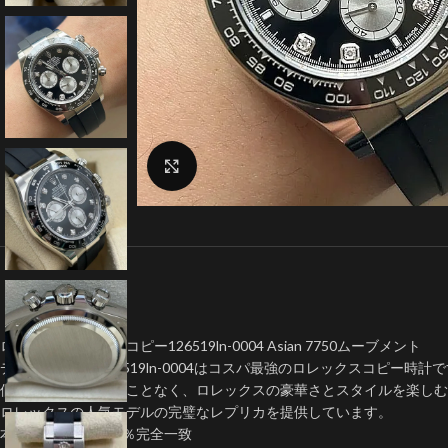
クリックで拡大
ロレックスデイトナコピー126519ln-0004 Asian 7750ムーブメント
デイトナコピー126519ln-0004はコスパ最強のロレックスコピー時計
個人が大金を費やすことなく、ロレックスの豪華さとスタイルを楽しむ
ロレックスの人気モデルの完璧なレプリカを提供しています。
本物の機能とも100％完全一致