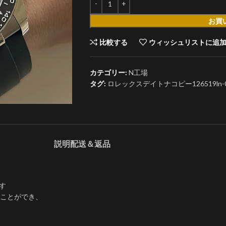
お買
比較する
ウィッシュリストに追
カテゴリー:
N工場
タグ:
ロレックスデイトナコピー126519ln-00
説明
配送＆返品
です
ことができ、