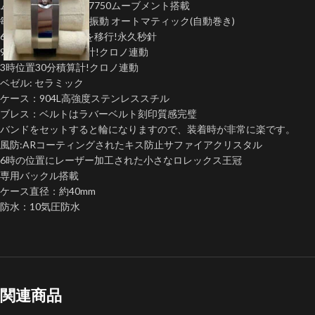
ムーブメント:Asian 7750ムーブメント搭載
毎秒８振動・ 28800振動 オートマティック(自動巻き)
6時位置にスモセコを移行!永久秒針
9時位置12時間積算計!クロノ連動
3時位置30分積算計!クロノ連動
ベゼル: セラミック
ケース：904L高強度ステンレススチル
ブレス：ベルトはラバーベルト刻印質感完璧
バンドをセットすると輪になりますので、装着時が非常に楽です。
風防:ARコーティングされたキス防止サファイアクリスタル
6時の位置にレーザー加工された小さなロレックス王冠
専用バックル搭載
ケース直径：約40mm
防水：10気圧防水
関連商品