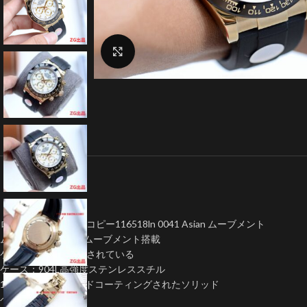
クリックで拡大
ロレックスデイトナコピー116518ln 0041 Asian ムーブメント
ムーブメントAsian ムーブメント搭載
ケース内側に刻印がされている
ケース：904L高強度ステンレススチル
18Kイエローゴールドコーティングされたソリッド
ベゼル: セラミック