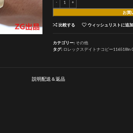
お買
比較する
ウィッシュリストに追
カテゴリー:
その他
タグ:
ロレックスデイトナコピー116518ln 00
説明
配送＆返品