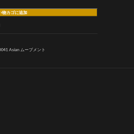
い物カゴに追加
加
41 Asian ムーブメント