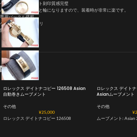
ベルトはラバーベルト刻印質感完璧
バンドをセットすると輪になりますので、装着時が非常に楽です。
専用バックル搭載
ケース直径：約40ミリ
防水：5気圧防水
関連商品
ロレックス デイトナコピー 126508 Asian
ロレックス デイトナコ
自動巻きムーブメント
Asianムーブメント
その他
その他
¥
25,000
¥
2
ロレックス デイトナコピー 126508
ムーブメント: Asian 