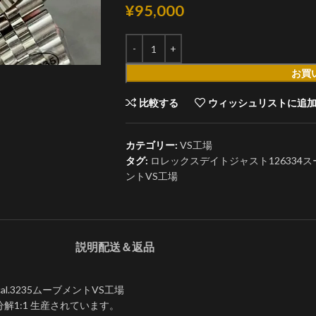
¥
95,000
お買
比較する
ウィッシュリストに追
カテゴリー:
VS工場
タグ:
ロレックスデイトジャスト126334スー
ントVS工場
説明
配送＆返品
l.3235ムーブメントVS工場
解1:1 生産されています。