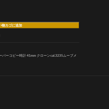
い物カゴに追加
加
パーコピー時計 41mm クローンcal.3235ムーブメ