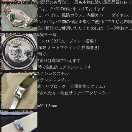
ロレックスレプリカの開発のみ専念し、最も本物に近い最高品質ロレ
ロレックス偽物時計には、2-5年の保証をつけております。
高いコストを厭わずに、ベゼル、風防ガラス、内部カバー、ダイヤル、
1:1クローンムーブメントには5年間の保証正常なご使用にて生じた
機械式時計を末永く良い状態でご使用いただくためには、3～5年おき
本物の機能とも100％完全一致、
ムーブメント：クローンcal.3235ムーブメント搭載！
毎秒８振動 ・ 28800振動 オートマティック(自動巻き)
パワーリザーブ70時間です
3時位置カレンダー早送りは竜頭で行えます
カレンダーは深夜12時で自動的にチェンジします
ケース：904高強度ステンレススチル
ブレス：904高強度ステンレススチル
リューズ：ネジ込み式トリプロック（三重防水システム）
風防:ARコーティングされたキス防止サファイアクリスタル
専用バックル搭載
ケース直径：約41mmX11.8mm
防水：10気圧防水