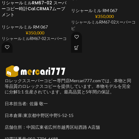
リシャールミルRM67-02 スーパ
ーコピー時計Cal.CRMA7ムーブ
リシャールミル RM 067
メント
¥
350,000
リシャールミルRM67-02スーパーコ
リシャールミル RM 067
ピ
¥
350,000
リシャールミルRM67-02 スーパーコ
ロレックススーパーコピー専門店Mercari777.comでは、本物と同
等品質のロレックスコピーを提供しています。本物モデルを完全
に分解1:1 生産されています。最高品質と5年間の保証。
日本担当者: 佐藤 敬一
日本倉庫:東京都中野区中野5-52-15
店舗住所：中国広東省広州市越秀区站西路 A店舗
IP電話番号:050-7706-6688